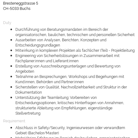
Bresteneggstrasse 5
CH-5033 Buchs
Duty
Durchführung von Beratungsmandaten im Bereich der
organisatorischen, baulichen, technischen und personellen Sicherheit
Ausarbeiten von Analysen, Berichten, Konzepten und
Entscheidungsgrundlagen
Mitwirkung in komplexen Projekten als fachlicher (Teil) - Projektleitung
Engineering von Sicherheitslösungen in Zusammenarbeit mit
Fachplaner:innen und Lieferant:innen
Erstellung von Ausschreibungsunterlagen und Bewertung von
Angeboten
Teilnahme an Besprechungen, Workshops und Begehungen mit
Kund:innen, Behörden und Partner:innen
Sicherstellen von Qualität, Nachvollziehbarkeit und Struktur in der
Dokumentation
Unterstützung der Teamleitung: Vorbereiten von
Entscheidungsoptionen, kritisches Hinterfragen von Annahmen,
strukturierte Ableitung von Empfehlungen, eigenständige
Stellvertretung
Requirement
Abschluss in Safety/Security, Ingenieurwesen oder verwandtem
Gebiet (Bachelor/Master)
Mehrjährige Erfahrung im Bereich der baulichen, organisatorischen,