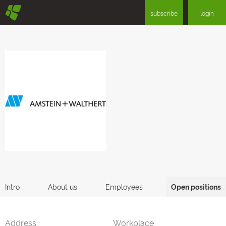
§
subscribe
login
Intro
About us
Employees
Open positions
Address
Workplace