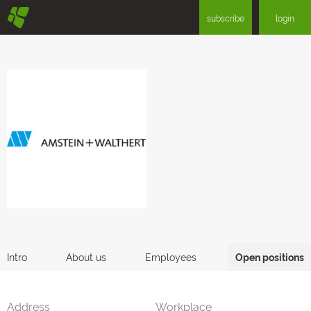
§
subscribe
login
Intro
About us
Employees
Open positions
Address
Workplace