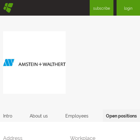
§
subscribe
login
Intro
About us
Employees
Open positions
Address
Workplace