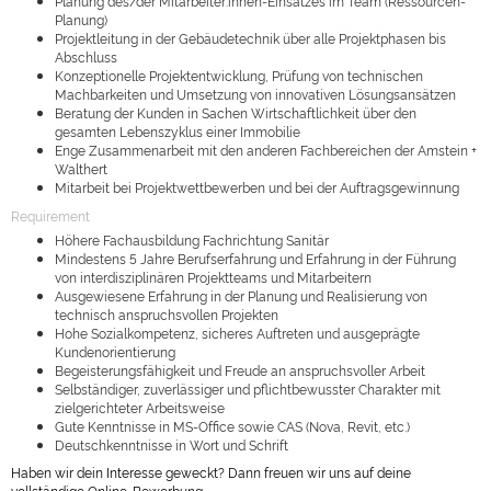
Planung des/der Mitarbeiter:innen-Einsatzes im Team (Ressourcen-
Planung)
Projektleitung in der Gebäudetechnik über alle Projektphasen bis
Abschluss
Konzeptionelle Projektentwicklung, Prüfung von technischen
Machbarkeiten und Umsetzung von innovativen Lösungsansätzen
Beratung der Kunden in Sachen Wirtschaftlichkeit über den
gesamten Lebenszyklus einer Immobilie
Enge Zusammenarbeit mit den anderen Fachbereichen der Amstein +
Walthert
Mitarbeit bei Projektwettbewerben und bei der Auftragsgewinnung
Requirement
Höhere Fachausbildung Fachrichtung Sanitär
Mindestens 5 Jahre Berufserfahrung und Erfahrung in der Führung
von interdisziplinären Projektteams und Mitarbeitern
Ausgewiesene Erfahrung in der Planung und Realisierung von
technisch anspruchsvollen Projekten
Hohe Sozialkompetenz, sicheres Auftreten und ausgeprägte
Kundenorientierung
Begeisterungsfähigkeit und Freude an anspruchsvoller Arbeit
Selbständiger, zuverlässiger und pflichtbewusster Charakter mit
zielgerichteter Arbeitsweise
Gute Kenntnisse in MS-Office sowie CAS (Nova, Revit, etc.)
Deutschkenntnisse in Wort und Schrift
Haben wir dein Interesse geweckt? Dann freuen wir uns auf deine
vollständige Online-Bewerbung.