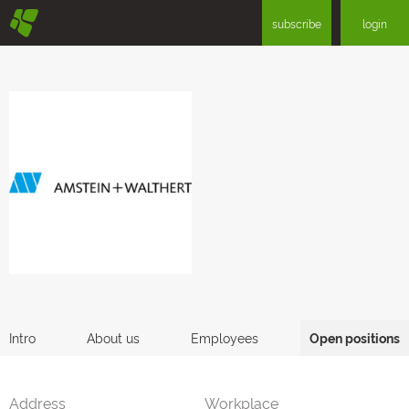
§
subscribe
login
Intro
About us
Employees
Open positions
Address
Workplace