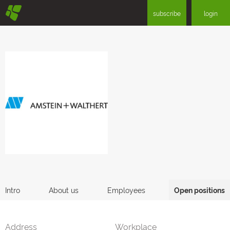
§
subscribe
login
Intro
About us
Employees
Open positions
Address
Workplace