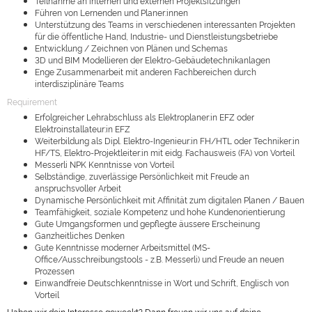
Teilnahme an internen und externen Projektsitzungen
Führen von Lernenden und Planer:innen
Unterstützung des Teams in verschiedenen interessanten Projekten
für die öffentliche Hand, Industrie- und Dienstleistungsbetriebe
Entwicklung / Zeichnen von Plänen und Schemas
3D und BIM Modellieren der Elektro-Gebäudetechnikanlagen
Enge Zusammenarbeit mit anderen Fachbereichen durch
interdisziplinäre Teams
Requirement
Erfolgreicher Lehrabschluss als Elektroplaner:in EFZ oder
Elektroinstallateur:in EFZ
Weiterbildung als Dipl. Elektro-Ingenieur:in FH/HTL oder Techniker:in
HF/TS, Elektro-Projektleiter:in mit eidg. Fachausweis (FA) von Vorteil
Messerli NPK Kenntnisse von Vorteil
Selbständige, zuverlässige Persönlichkeit mit Freude an
anspruchsvoller Arbeit
Dynamische Persönlichkeit mit Affinität zum digitalen Planen / Bauen
Teamfähigkeit, soziale Kompetenz und hohe Kundenorientierung
Gute Umgangsformen und gepflegte äussere Erscheinung
Ganzheitliches Denken
Gute Kenntnisse moderner Arbeitsmittel (MS-
Office/Ausschreibungstools - z.B. Messerli) und Freude an neuen
Prozessen
Einwandfreie Deutschkenntnisse in Wort und Schrift, Englisch von
Vorteil
Haben wir dein Interesse geweckt? Dann freuen wir uns auf deine