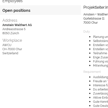
Employees
Projektleiter:
Open positions
Amstein + Walther
Gürtelstrasse 11
Address
7000 Chur
Amstein Walthert AG
Andreasstrasse 5
Duty
8050
Zürich
Planung un
Workplace
Selbstständ
AWCU
Erstellen 
CH-7000
Chur
Erstellen 
Switzerland
Teilnahme 
Enge Zusa
Führung vo
Mitwirkung
Requirement
Ausbildung
Freude an 
Interesse 
Du arbeite
Zuverlässig
Aktive Ein
Gute Kennt
Gute Deuts