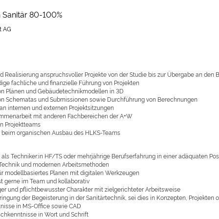
in Sanitär 80-100%
t AG
d Realisierung anspruchsvoller Projekte von der Studie bis zur Übergabe an den 
ige fachliche und finanzielle Führung von Projekten
von Plänen und Gebäudetechnikmodellen in 3D
von
Schematas
und Submissionen sowie Durchführung von Berechnungen
an internen und externen Projektsitzungen
mmenarbeit mit anderen Fachbereichen der A+W
n Projektteams
 beim organischen Ausbau des HLK
S
-Teams
 als Techniker
:
in HF/TS oder mehrjährige Berufserfahrung in einer adäquaten Pos
Technik und modernen Arbeitsmethoden
für modellbasiertes Planen mit digitalen Werkzeugen
st gerne im Team und kollaborativ
er und pflichtbewusster Charakter mit zielgerichteter Arbeitsweise
bringung der Begeisterung in der
Sanitär
technik, sei dies in Konzepten, Projekte
nisse in MS-Office sowie CAD
chkenntnisse in Wort und Schrift