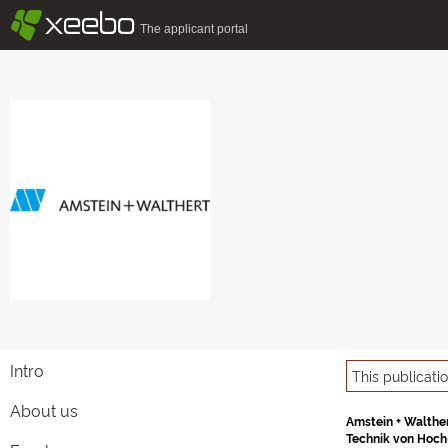
§
xeebo
The applicant portal
Intro
This publicati
About us
Amstein + Walther
Technik von Hoch-