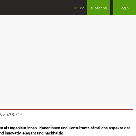
en
de
subscribe
login
as 25/05/12.
en als Ingenieur:innen, Planer:innen und Consultants sämtliche Aspekte der
d innovativ, elegant und nachhaltig.