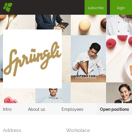
§
subscribe
login
Intro
About us
Employees
Open positions
Address
Workplace