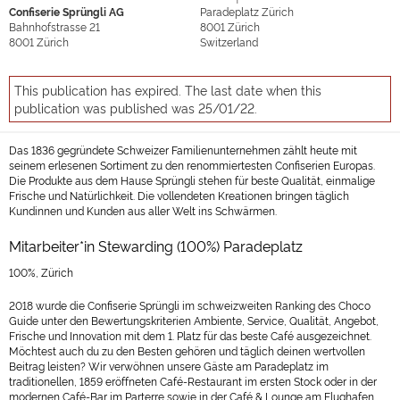
Confiserie Sprüngli AG
Paradeplatz Zürich
Bahnhofstrasse 21
8001
Zürich
8001
Zürich
Switzerland
This publication has expired. The last date when this
publication was published was 25/01/22.
Das 1836 gegründete Schweizer Familienunternehmen zählt heute mit
seinem erlesenen Sortiment zu den renommiertesten Confiserien Europas.
Die Produkte aus dem Hause Sprüngli stehen für beste Qualität, einmalige
Frische und Natürlichkeit. Die vollendeten Kreationen bringen täglich
Kundinnen und Kunden aus aller Welt ins Schwärmen.
Mitarbeiter*in Stewarding (100%) Paradeplatz
100%, Zürich
2018 wurde die Confiserie Sprüngli im schweizweiten Ranking des Choco
Guide unter den Bewertungskriterien Ambiente, Service, Qualität, Angebot,
Frische und Innovation mit dem 1. Platz für das beste Café ausgezeichnet.
Möchtest auch du zu den Besten gehören und täglich deinen wertvollen
Beitrag leisten? Wir verwöhnen unsere Gäste am Paradeplatz im
traditionellen, 1859 eröffneten Café-Restaurant im ersten Stock oder in der
modernen Café-Bar im Parterre sowie in der Café & Lounge am Flughafen