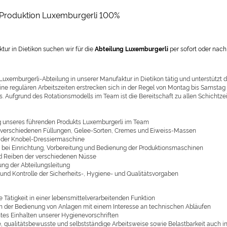
n Produktion Luxemburgerli 100%
tur in Dietikon suchen wir für die
Abteilung Luxemburgerli
per sofort oder nach
 Luxemburgerli-Abteilung in unserer Manufaktur in Dietikon tätig und unterstütz
ine regulären Arbeitszeiten erstrecken sich in der Regel von Montag bis Samstag
 Aufgrund des Rotationsmodells im Team ist die Bereitschaft zu allen Schichtzei
g unseres führenden Produkts Luxemburgerli im Team
 verschiedenen Füllungen, Gelee-Sorten, Cremes und Eiweiss-Massen
 der Knobel-Dressiermaschine
 bei Einrichtung, Vorbereitung und Bedienung der Produktionsmaschinen
d Reiben der verschiedenen Nüsse
ung der Abteilungsleitung
 und Kontrolle der Sicherheits-, Hygiene- und Qualitätsvorgaben
 Tätigkeit in einer lebensmittelverarbeitenden Funktion
in der Bedienung von Anlagen mit einem Interesse an technischen Abläufen
es Einhalten unserer Hygienevorschriften
e, qualitätsbewusste und selbstständige Arbeitsweise sowie Belastbarkeit auch i