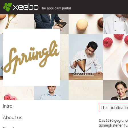
§
xeebo
The applicant portal
Intro
This publicati
About us
Das 1836 gegründe
Sprüngli stehen fü