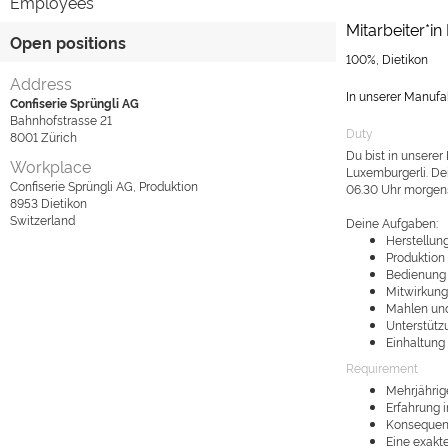
Employees
Mitarbeiter*i
Open positions
100%, Dietikon
Address
In unserer Manufak
Confiserie Sprüngli AG
Bahnhofstrasse 21
Duty
8001
Zürich
Du bist in unserer
Workplace
Luxemburgerli. De
Confiserie Sprüngli AG, Produktion
06.30 Uhr morgens.
8953
Dietikon
Switzerland
Deine Aufgaben:
Herstellun
Produktion
Bedienung
Mitwirkung
Mahlen un
Unterstütz
Einhaltung
Requirement
Mehrjährige
Erfahrung 
Konsequent
Eine exakt