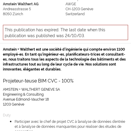
Amstein Walthert AG
AWGE
Andreasstrasse 5
CH-1203
Genève
8050
Zürich
Switzerland
This publication has expired. The last date when this
publication was published was 24/10/03.
Amstein + Walthert est une société d'ingénierie qui compte environ 1100
employé-es. En tant qu'ingénieur-es, planificateurs-trices et consultant-
es, nous traitons tous les aspects de la technologie des bâtiments et des
infrastructures tout au long de leur cycle de vie. Nos solutions sont
innovantes, élégantes et durables.
Projeteur-teuse BIM CVC - 100%
AMSTEIN + WALTHERT GENEVE SA
Engineering & Consulting
Avenue Edmond-Vaucher 18
1203 Genève
Duty
Participer avec le chef de projet CVC à l’analyse de données d’entrée
et à l’analyse de données manquantes pour réaliser des études de