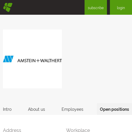
§
subscribe
login
Intro
About us
Employees
Open positions
Address
Workplace