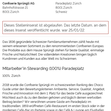
Confiserie Sprüngli AG
Paradeplatz Zürich
Bahnhofstrasse 21
8001
Zürich
8001
Zürich
Schweiz
Dieses Stelleninserat ist abgelaufen. Das letzte Datum, an dem
dieses Inserat veröffentlicht wurde, war 25/01/22.
Das 1836 gegründete Schweizer Familienunternehmen zählt heute mit
seinem erlesenen Sortiment zu den renommiertesten Confiserien Europas.
Die Produkte aus dem Hause Sprüngli stehen für beste Qualität, einmalige
Frische und Natürlichkeit. Die vollendeten Kreationen bringen täglich
Kundinnen und Kunden aus aller Welt ins Schwärmen.
Mitarbeiter*in Stewarding (100%) Paradeplatz
100%, Zürich
2018 wurde die Confiserie Sprüngli im schweizweiten Ranking des Choco
Guide unter den Bewertungskriterien Ambiente, Service, Qualität, Angebot,
Frische und Innovation mit dem 1. Platz für das beste Café ausgezeichnet.
Möchtest auch du zu den Besten gehören und täglich deinen wertvollen
Beitrag leisten? Wir verwöhnen unsere Gäste am Paradeplatz im
traditionellen, 1859 eröffneten Café-Restaurant im ersten Stock oder in der
modernen Café-Bar im Parterre sowie in der Café & Lounge am Flughafen