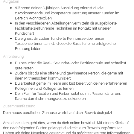
Aufgaben
Während deiner 3-jährigen Ausbildung erlernst du die
zuvorkommende und kompetente Beratung unserer Kunden im
Bereich Wohntextilien
In den verschiedenen Abteilungen vermitteln dir ausgebildete
Fachkräfte zielführende Techniken im Kontakt mit unserer
Kundschaft
Du eignest dir zudem fundierte Kenntnisse über unser
Textiliensortiment an, da diese die Basis für eine erfolgreiche
Beratung bilden
Anforderung
Du besuchst die Real-, Sekundar- oder Bezirksschule und schreibst
gute Noten
Zudem bist du eine offene und gewinnende Person, die gerne mit
ihren Mitmenschen kommuniziert
Du arbeitest gerne im Team und bist bereit von deinen erfahreneren
Kolleginnen und Kollegen zu lernen
Dein Flair für Textilien und Farben setzt du mit Passion dafür ein,
Räume damit stimmungsvoll zu dekorieren
Zusammenfassung
Dein neues berufliches Zuhause wartet auf dich. Bewirb dich jetzt.
Am schnellsten geht dies, wenn du dich online bewirbst. Mit einem Klick auf
den nachfolgenden Button gelangst du direkt zum Bewerbungsformular.
Haben wir deine Neugierde geweckt und du möchtest weitere Informationen