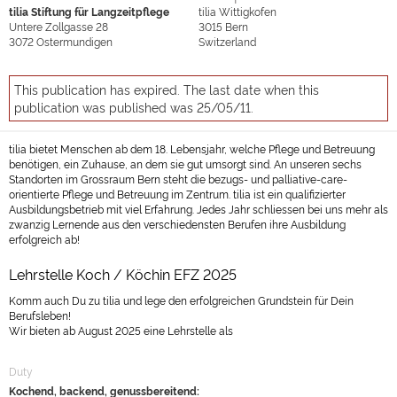
tilia Stiftung für Langzeitpflege
tilia Wittigkofen
Untere Zollgasse 28
3015
Bern
3072
Ostermundigen
Switzerland
This publication has expired. The last date when this
publication was published was 25/05/11.
tilia bietet Menschen ab dem 18. Lebensjahr, welche Pflege und Betreuung
benötigen, ein Zuhause, an dem sie gut umsorgt sind. An unseren sechs
Standorten im Grossraum Bern steht die bezugs- und palliative-care-
orientierte Pflege und Betreuung im Zentrum. tilia ist ein qualifizierter
Ausbildungsbetrieb mit viel Erfahrung. Jedes Jahr schliessen bei uns mehr als
zwanzig Lernende aus den verschiedensten Berufen ihre Ausbildung
erfolgreich ab!
Lehrstelle Koch / Köchin EFZ 2025
Komm auch Du zu tilia und lege den erfolgreichen Grundstein für Dein
Berufsleben!
Wir bieten ab August 2025 eine Lehrstelle als
Duty
Kochend, backend, genussbereitend: