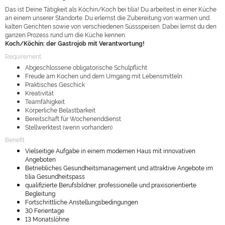
Das ist Deine Tätigkeit als Köchin/Koch bei tilia! Du arbeitest in einer Küche
an einem unserer Standorte. Du erlernst die Zubereitung von warmen und
kalten Gerichten sowie von verschiedenen Süssspeisen. Dabei lernst du den
ganzen Prozess rund um die Küche kennen.
Koch/Köchin: der Gastrojob mit Verantwortung!
Requirement
Abgeschlossene obligatorische Schulpflicht
Freude am Kochen und dem Umgang mit Lebensmitteln
Praktisches Geschick
Kreativität
Teamfähigkeit
Körperliche Belastbarkeit
Bereitschaft für Wochenenddienst
Stellwerktest (wenn vorhanden)
Benefit
Vielseitige Aufgabe in einem modernen Haus mit innovativen
Angeboten
Betriebliches Gesundheitsmanagement und attraktive Angebote im
tilia Gesundheitspass
qualifizierte Berufsbildner, professionelle und praxisorientierte
Begleitung
Fortschrittliche Anstellungsbedingungen
30 Ferientage
13 Monatslöhne