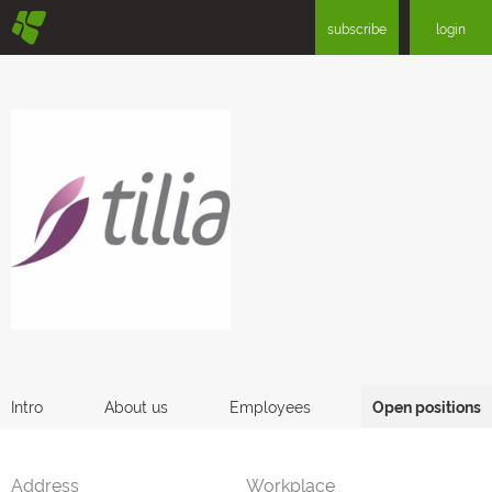
§
subscribe
login
Intro
About us
Employees
Open positions
Address
Workplace