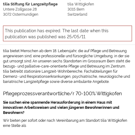
tilia Stiftung für Langzeitpflege
tilia Wittigkofen
Untere Zollgasse 28
3015
Bern
3072
Ostermundigen
Switzerland
This publication has expired. The last date when this
publication was published was 25/05/11.
tilia bietet Menschen ab dem 18. Lebensjahr, die auf Pflege und Betreuung
angewiesen sind, eine professionelle und fürsorgliche Umgebung, in der sie
gut umsorgt sind. An unseren sechs Standorten im Grossraum Bern steht die
bezugs- und palliative-care-orientierte Pflege und Betreuung im Zentrum.
tilia betreibt stationäre Langzeit-Wohnbereiche, Fachabteilungen für
Demenz- und Respirationserkrankungen, psychiatrische, neurologische und
bariatrische Langzeitpflege sowie diverse ambulante Angebote.
Pflegeprozessverantwortliche/r 70-100% Wittigkofen
Sie suchen eine spannende Herausforderung
i
n einem Haus mit
innovativen Arbeitsweisen und vielen jüngeren Bewohnerinnen und
Bewohnern
?
Wir bieten per sofort oder nach Vereinbarung am Standort tilia Wittigkofen
eine Stelle als