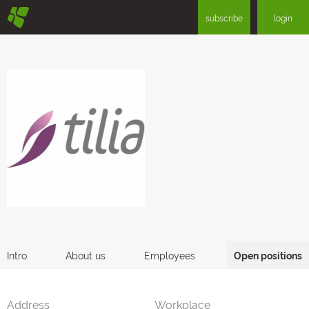
§
subscribe
login
Intro
About us
Employees
Open positions
Address
Workplace