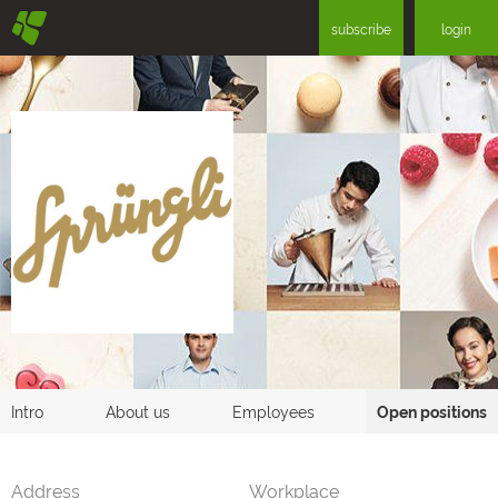
§
subscribe
login
Intro
About us
Employees
Open positions
Address
Workplace