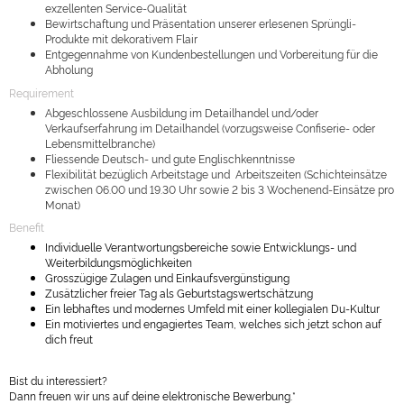
exzellenten Service-Qualität
Bewirtschaftung und Präsentation unserer erlesenen Sprüngli-
Produkte mit dekorativem Flair
Entgegennahme von Kundenbestellungen und Vorbereitung für die
Abholung
Requirement
Abgeschlossene Ausbildung im Detailhandel und/oder
Verkaufserfahrung im Detailhandel (vorzugsweise Confiserie- oder
Lebensmittelbranche)
Fliessende Deutsch- und gute Englischkenntnisse
Flexibilität bezüglich Arbeitstage und Arbeitszeiten (Schichteinsätze
zwischen 06.00 und 19.30 Uhr sowie 2 bis 3 Wochenend-Einsätze pro
Monat)
Benefit
Individuelle Verantwortungsbereiche sowie Entwicklungs- und
Weiterbildungsmöglichkeiten
Grosszügige Zulagen und Einkaufsvergünstigung
Zusätzlicher freier Tag als Geburtstagswertschätzung
Ein lebhaftes und modernes Umfeld mit einer kollegialen Du-Kultur
Ein motiviertes und engagiertes Team, welches sich jetzt schon auf
dich freut
Bist du interessiert?
Dann freuen wir uns auf deine elektronische Bewerbung.*