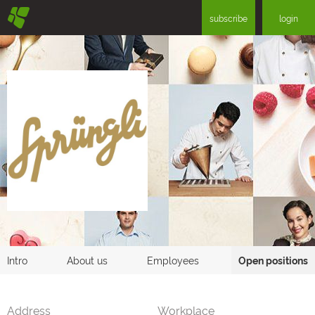
§
subscribe
login
Intro
About us
Employees
Open positions
Address
Workplace