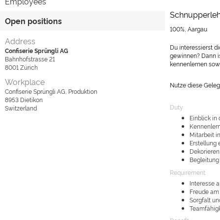
Employees
Schnupperlehr
Open positions
100%, Aargau
Address
Du interessierst d
Confiserie Sprüngli AG
gewinnen? Dann is
Bahnhofstrasse 21
kennenlernen sowi
8001
Zürich
Workplace
Nutze diese Geleg
Confiserie Sprüngli AG, Produktion
8953
Dietikon
Duty
Switzerland
Einblick in
Kennenlern
Mitarbeit 
Erstellung
Dekorieren 
Begleitung
Requirement
Interesse 
Freude am 
Sorgfalt u
Teamfähigk