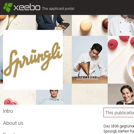
§
xeebo
The applicant portal
Intro
This publicati
About us
Das 1836 gegründe
Sprüngli stehen fü