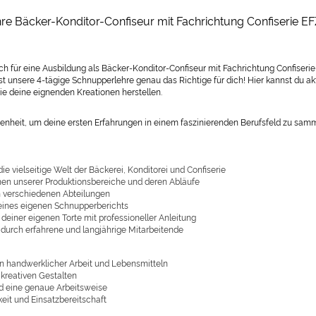
e Bäcker-Konditor-Confiseur mit Fachrichtung Confiserie E
ich für
eine Ausbildung als Bäcker-Konditor-Confiseur mit Fachrichtung Confiseri
t unsere 4-tägige Schnupperlehre genau das Richtige für dich! Hier kannst du ak
e deine eignenden Kreationen herstellen.
enheit, um deine ersten Erfahrungen in einem faszinierenden Berufsfeld zu samme
 die vielseitige Welt der Bäckerei, Konditorei und Confiserie
en unserer Produktionsbereiche und deren Abläufe
in verschiedenen Abteilungen
 eines eigenen Schnupperberichts
deiner eigenen Torte mit professioneller Anleitung
 durch erfahrene und langjährige Mitarbeitende
an handwerklicher Arbeit und Lebensmitteln
kreativen Gestalten
nd eine genaue Arbeitsweise
eit und Einsatzbereitschaft