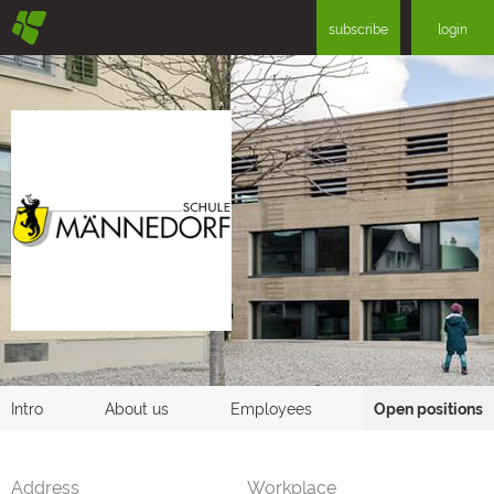
§
subscribe
login
Intro
About us
Employees
Open positions
Address
Workplace