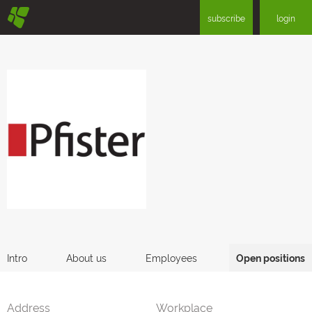
§
subscribe
login
Intro
About us
Employees
Open positions
Address
Workplace