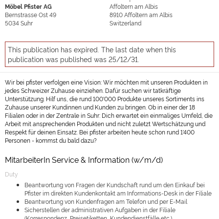
Möbel Pfister AG
Affoltern am Albis
Bernstrasse Ost 49
8910
Affoltern am Albis
5034
Suhr
Switzerland
This publication has expired. The last date when this
publication was published was 25/12/31.
Wir bei pfister verfolgen eine Vision: Wir möchten mit unseren Produkten in
jedes Schweizer Zuhause einziehen. Dafür suchen wir tatkräftige
Unterstützung. Hilf uns, die rund 100'000 Produkte unseres Sortiments ins
Zuhause unserer Kundinnen und Kunden zu bringen. Ob in einer der 18
Filialen oder in der Zentrale in Suhr: Dich erwartet ein einmaliges Umfeld, die
Arbeit mit ansprechenden Produkten und nicht zuletzt Wertschätzung und
Respekt für deinen Einsatz. Bei pfister arbeiten heute schon rund 1'400
Personen - kommst du bald dazu?
MitarbeiterIn Service & Information (w/m/d)
Duty
Beantwortung von Fragen der Kundschaft rund um den Einkauf bei
Pfister im direkten Kundenkontakt am Informations-Desk in der Filiale
Beantwortung von Kundenfragen am Telefon und per E-Mail
Sicherstellen der administrativen Aufgaben in der Filiale
(Korrespondenz, Preisetiketten, Kundendienstfälle etc.)