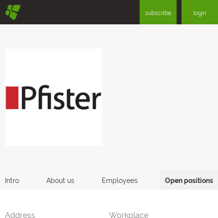
§
subscribe
login
Intro
About us
Employees
Open positions
Address
Workplace