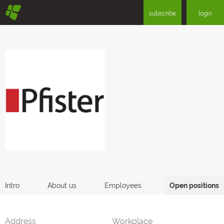
§
subscribe
login
Intro
About us
Employees
Open positions
Address
Workplace