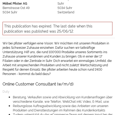
Möbel Pfister AG
Suhr
Bernstrasse Ost 49
5034
Suhr
5034
Suhr
Switzerland
This publication has expired. The last date when this
publication was published was 25/06/12.
Wir bei pfister verfolgen eine Vision: Wir möchten mit unseren Produkten in
jedes Schweizer Zuhause einziehen. Dafür suchen wir tatkräftige
Unterstützung. Hilf uns, die rund 100'000 Produkte unseres Sortiments ins
Zuhause unserer Kundinnen und Kunden zu bringen. Ob in einer der 17
Filialen oder in der Zentrale in Suhr: Dich erwartet ein einmaliges Umfeld, die
Arbeit mit ansprechenden Produkten und nicht zuletzt Wertschätzung und
Respekt für deinen Einsatz. Bei pfister arbeiten heute schon rund 1'400
Personen - kommst du bald dazu?
Online Customer Consultant (w/m/d)
Duty
Beratung, Verkaufen sowie und Abwicklung von Kundenanfragen über
verschiedene Kanäle, wie Telefon, WebChat inkl. Video, E-Mail, usw.
Reibungslose Auftragsabwicklung sowie das Anbieten von unseren
Produkten und Dienstleistungen im Rahmen des Kundenkontakts
Zudem unterstützt du das eCommerce-Team mit deinem Input bei der