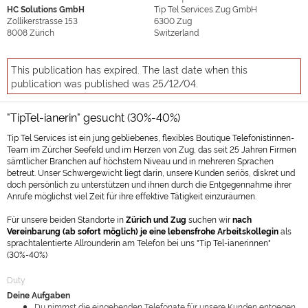
HC Solutions GmbH
Tip Tel Services Zug GmbH
Zollikerstrasse 153
6300
Zug
8008
Zürich
Switzerland
This publication has expired. The last date when this
publication was published was 25/12/04.
"TipTel-ianerin" gesucht (30%-40%)
Tip Tel Services ist ein jung gebliebenes, flexibles Boutique Telefonistinnen-
Team im Zürcher Seefeld und im Herzen von Zug, das seit 25 Jahren Firmen
sämtlicher Branchen auf höchstem Niveau und in mehreren Sprachen
betreut. Unser Schwergewicht liegt darin, unsere Kunden seriös, diskret und
doch persönlich zu unterstützen und ihnen durch die Entgegennahme ihrer
Anrufe möglichst viel Zeit für ihre effektive Tätigkeit einzuräumen.
Für unsere beiden Standorte in
Zürich und Zug
suchen wir
nach
Vereinbarung (ab sofort möglich) je eine lebensfrohe Arbeitskollegin
als
sprachtalentierte Allrounderin am Telefon bei uns "Tip Tel-ianerinnen"
(30%-40%)
Duty
Deine Aufgaben
Du nimmst die eingehenden Telefonate für unsere Kunden entgegen