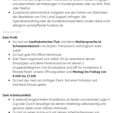
und übermittelst die Meldungen in Kundenportalen oder via SMS, Mail
oder Telefon
Zusätzliche administrative Aufgaben wie das Führen von Statistiken,
das Bearbeiten von First Level Support Anfragen, die
Agendaverwaltung oder die Kundenkorrespondenz runden diese nicht
alltäglich anzutreffende Funktion ab
Requirement
Dein Profil
Du hast ein
kaufmännisches Flair
und deine
Muttersprache ist
Schweizerdeutsch
(«es bizzeli» Französisch und Englisch wäre
super)
Du hast gute MS Office Kenntnisse
Euer Team organisiert sich selbst. Dh du vereinbarst deinen
Einsatzplan und deine Ferienwünsche mit deinen 2
Gruppenkolleginnen. Die Einsatzpläne sind idR für mindestens 6
Monate fixiert. Unsere Öffnungszeiten sind
Montag bis Freitag von
8.00h bis 17.30h
Du hast das Herz am richtigen Fleck, bist eine Frohnatur und
möchtest Einsatz geben
Dein Arbeitsumfeld
In liebevoll eingerichteten Einzelbüros an bester und zentraler Lage in
Zug oder Zürich bewältigst du deinen Arbeitstag selbstständig und
geniesst dabei unser vollstes Vertrauen
Du bist im regen Austausch mit deinen Arbeitskolleginnen von