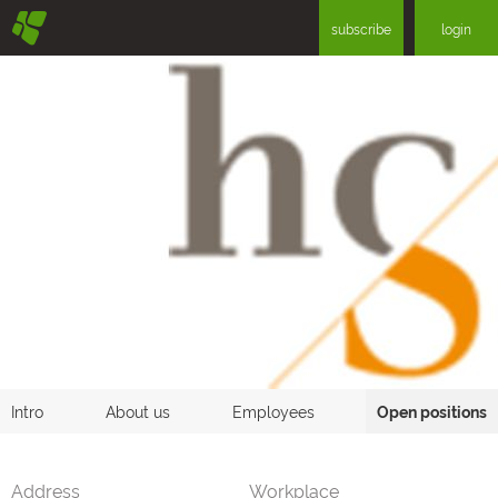
§
subscribe
login
Intro
About us
Employees
Open positions
Address
Workplace