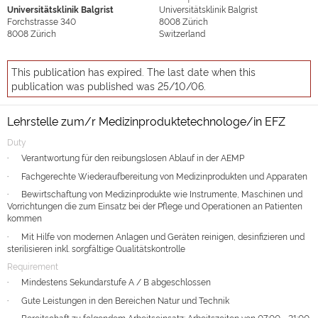
Universitätsklinik Balgrist
Universitätsklinik Balgrist
Forchstrasse 340
8008
Zürich
8008
Zürich
Switzerland
This publication has expired. The last date when this
publication was published was 25/10/06.
Lehrstelle zum/r Medizinproduktetechnologe/in EFZ
Duty
·
Verantwortung für den reibungslosen Ablauf in der AEMP
·
Fachgerechte Wiederaufbereitung von Medizinprodukten und Apparaten
·
Bewirtschaftung von Medizinprodukte wie Instrumente, Maschinen und
Vorrichtungen die zum Einsatz bei der Pflege und Operationen an Patienten
kommen
·
Mit Hilfe von modernen Anlagen und Geräten reinigen, desinfizieren und
sterilisieren inkl. sorgfältige Qualitätskontrolle
Requirement
·
Mindestens Sekundarstufe A / B abgeschlossen
·
Gute Leistungen in den Bereichen Natur und Technik
·
Bereitschaft zu folgendem Arbeitseinsatz: Arbeitszeiten von 07:00 - 21:00