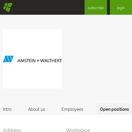
§
subscribe
login
Intro
About us
Employees
Open positions
Address
Workplace