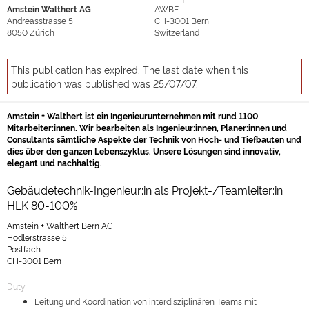
Amstein Walthert AG
AWBE
Andreasstrasse 5
CH-3001
Bern
8050
Zürich
Switzerland
This publication has expired. The last date when this
publication was published was 25/07/07.
Amstein + Walthert ist ein Ingenieurunternehmen mit rund 1100
Mitarbeiter:innen. Wir bearbeiten als Ingenieur:innen, Planer:innen und
Consultants sämtliche Aspekte der Technik von Hoch- und Tiefbauten und
dies über den ganzen Lebenszyklus. Unsere Lösungen sind innovativ,
elegant und nachhaltig.
Gebäudetechnik-Ingenieur:in als Projekt-/Teamleiter:in
HLK 80-100%
Amstein + Walthert Bern AG
Hodlerstrasse 5
Postfach
CH-3001 Bern
Duty
Leitung und Koordination von interdisziplinären Teams mit