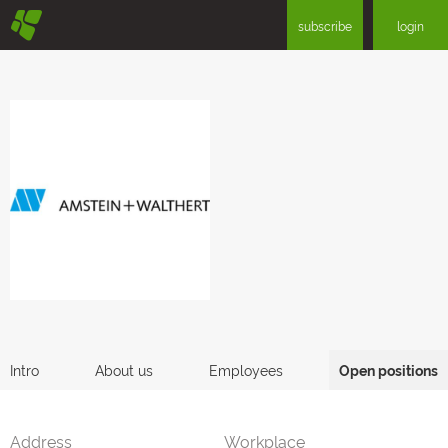
§
subscribe
login
Intro
About us
Employees
Open positions
Address
Workplace