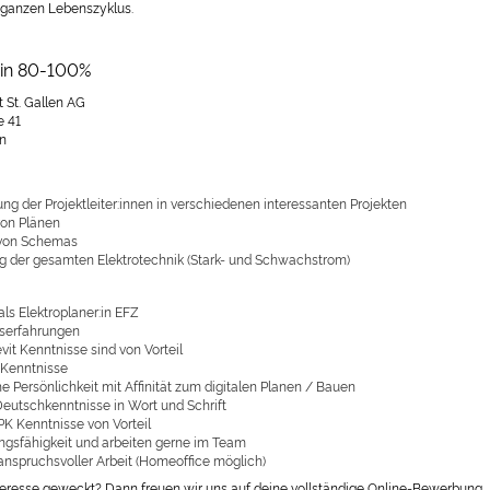
 ganzen Lebenszyklus.
:in 80-100%
 St. Gallen AG
e 41
n
ng der Projektleiter:innen in verschiedenen interessanten Projekten
on Plänen
 von Schemas
g der gesamten Elektrotechnik (Stark- und Schwachstrom)
ls Elektroplaner:in EFZ
fserfahrungen
it Kenntnisse sind von Vorteil
Kenntnisse
 Persönlichkeit mit Affinität zum digitalen Planen / Bauen
Deutschkenntnisse in Wort und Schrift
PK Kenntnisse von Vorteil
ngsfähigkeit und arbeiten gerne im Team
anspruchsvoller Arbeit (Homeoffice möglich)
teresse geweckt? Dann freuen wir uns auf deine vollständige Online-Bewerbung.