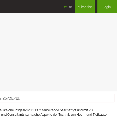
en
de
subscribe
login
as 25/05/12.
e, welche insgesamt 1'100 Mitarbeitende beschäftigt und mit 20
er und Consultants sämtliche Aspekte der Technik von Hoch- und Tiefbauten