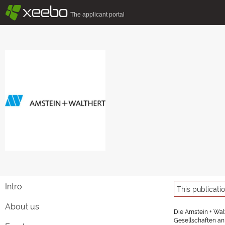
§
xeebo
The applicant portal
Intro
This publicati
About us
Die Amstein + Wal
Gesellschaften an