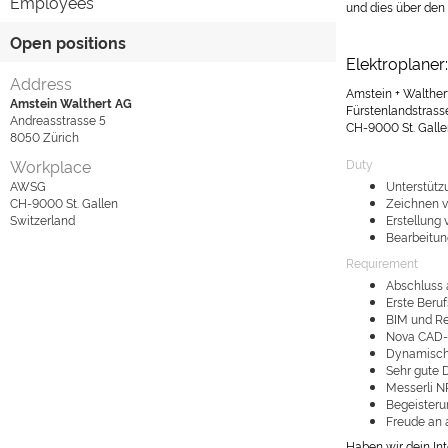
Employees
und dies über den
Open positions
Elektroplaner
Address
Amstein + Walthert
Amstein Walthert AG
Fürstenlandstrass
Andreasstrasse 5
CH-9000 St. Galle
8050
Zürich
Workplace
Duty
AWSG
Unterstützu
CH-9000
St. Gallen
Zeichnen v
Switzerland
Erstellung
Bearbeitun
Requirement
Abschluss a
Erste Beru
BIM und Rev
Nova CAD-
Dynamische
Sehr gute 
Messerli N
Begeisteru
Freude an 
Haben wir dein In