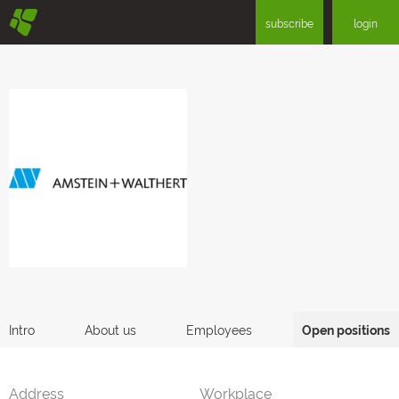
§
subscribe
login
Intro
About us
Employees
Open positions
Address
Workplace