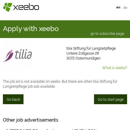
§
xeebo
en
de
Apply with xeebo
go to subscribe page
tilia Stiftung für Langzeitpflege
Untere Zollgasse 28
3072 Ostermundigen
What is xeebo?
The job ad is not available on xeebo. But there are other tilia Stiftung für
Langzeitpflege job ads available.
Go back
Go to start page
Other job advertisements