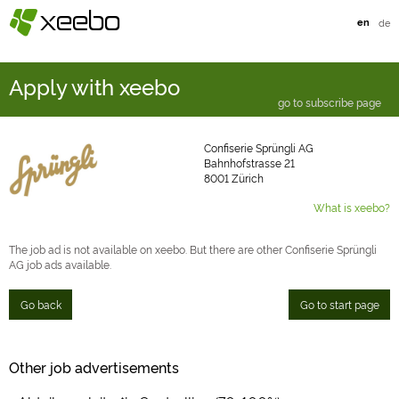
§
xeebo
en
de
Apply with xeebo
go to subscribe page
Confiserie Sprüngli AG
Bahnhofstrasse 21
8001 Zürich
What is xeebo?
The job ad is not available on xeebo. But there are other Confiserie Sprüngli
AG job ads available.
Go back
Go to start page
Other job advertisements