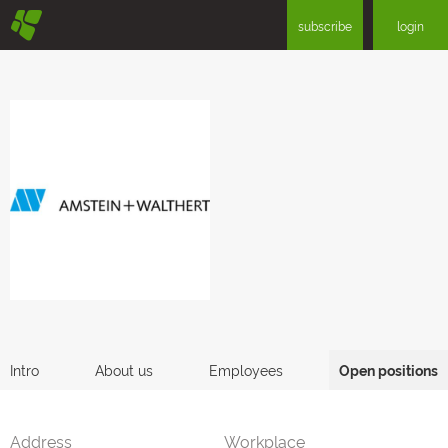
§
subscribe
login
Intro
About us
Employees
Open positions
Address
Workplace