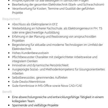
Ansprechpartner für alle Beteiligten in sämtlichen Fragen
Bearbeitung der gesamten Elektrotechnik (Stark- und Schwachstrom)
Verantwortung für Kosten, Termine und Qualität der geführten
Projekte
Requirement
Abschluss als Elektroplaner:in EFZ
Weiterbildung an höherer Fachschule, als Elektroingenieur:in FH, TS
oder eine gleichwertige Ausbildung
Erfahrung in der Planung und Realisierung von anspruchsvollen
Projekten
Begeisterung für aktuelle und moderne Technologien im Umfeld der
Elektrotechnik
Hohes Kundenbewusstsein
Pflichtbewusster Charakter mit zielgerichteter Arbeitsweise und
integralem Denken
Innovative und dynamische Persönlichkeit
Ausgeprägte Sozial- und Methodenkompetenz für lösungsorientiertes
Arbeiten
Selbstbewusstes, gewinnendes Auftreten
Gute Deutschkenntnisse
Gute Kenntnisse in MS-Office sowie Nova CAD/CAE
Benefit
Eine abwechslungsreiche und entwicklungsfähige Tätigkeit in einem
kollegialen Team
Spannende und vielfältige Projekte