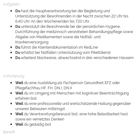
Aufgaben
Du
hast die Hauptverantwortung bei der Begleitung und
Unterstützung der Bewohnenden in der Nacht zwischen 22 Uhr bis
6.40 Uhr. An den Wochenenden bis 7.20 Uhr.
Du
unterstützt die Bewohnende bei der persönlichen Hygiene,
Durchführung der medizinisch verordneten Behandlungspflege sowie
Abgabe von Medikamenten sowie die Notfall- und
Krankenversorgung
Du
führst die Klientendokumentation im RedLine
Du
erhältst bei Notfällen Unterstützung vom Pikettdienst
Du
arbeitest blockweise, abwechselnd in drei verschiedenen Häusern
Anforderung
Weil
du eine Ausbildung als Fachperson Gesundheit EFZ oder
Pflegefachfrau HF, FH, DN I, DN II
Weil
du im Umgang mit Menschen mit kognitiver Beeinträchtigung
erfahren bist.
Weil
du eine professionelle und wertschätzende Haltung gegenüber
unseren Betreuten mitbringst.
Weil
du Verantwortungsbewusst bist, eine hohe Belastbarkeit hast
sowie ein vernetztes Denken
Weil
du geduldig bist
Benefit