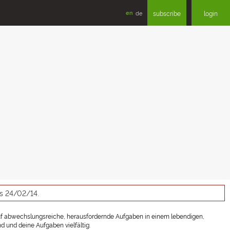
en
de
subscribe
login
as 24/02/14.
auf abwechslungsreiche, herausfordernde Aufgaben in einem lebendigen,
 und deine Aufgaben vielfältig.