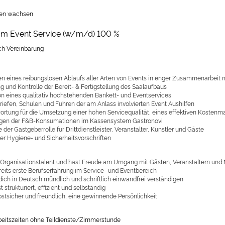
en wachsen
um Event Service (w/m/d) 100 %
ach Vereinbarung
len eines reibungslosen Ablaufs aller Arten von Events in enger Zusammenarbei
g und Kontrolle der Bereit- & Fertigstellung des Saalaufbaus
on eines qualitativ hochstehenden Bankett- und Eventservices
Briefen, Schulen und Führen der am Anlass involvierten Event Aushilfen
ortung für die Umsetzung einer hohen Servicequalität, eines effektiven Kosten
gen der F&B-Konsumationen im Kassensystem Gastronovi
er Gastgeberrolle für Drittdienstleister, Veranstalter, Künstler und Gäste
der Hygiene- und Sicherheitsvorschriften
n Organisationstalent und hast Freude am Umgang mit Gästen, Veranstaltern und
reits erste Berufserfahrung im Service- und Eventbereich
dich in Deutsch mündlich und schriftlich einwandfrei verständigen
t strukturiert, effizient und selbständig
bstsicher und freundlich, eine gewinnende Persönlichkeit
rbeitszeiten ohne Teildienste/Zimmerstunde