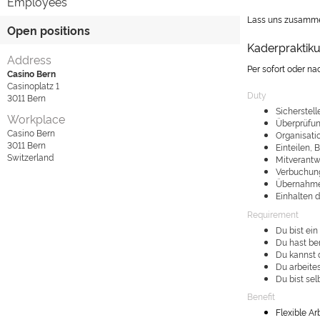
Employees
Lass uns zusamm
Open positions
Kaderpraktik
Address
Per sofort oder n
Casino Bern
Casinoplatz 1
Duty
3011
Bern
Sicherstel
Workplace
Überprüfun
Casino Bern
Organisati
3011
Bern
Einteilen, 
Switzerland
Mitverantw
Verbuchun
Übernahme d
Einhalten 
Requirement
Du bist ei
Du hast be
Du kannst 
Du arbeites
Du bist sel
Benefit
Flexible A