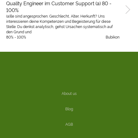
Quality Engineer im Customer Support (a) 80 -
100%
(a)lle sind angesprochen. Geschlecht, Alter, Herkunft? Uns
interessieren deine Kompetenzen und Begeisterung für diese
Stelle. Du denkst analytisch, gehst Ursachen systematisch auf
den Grund und
80% - 100%
Bubikon
About us
Blog
AGB