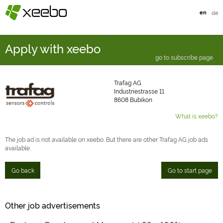
§
xeebo
en
de
Apply with xeebo
go to subscribe page
Trafag AG
Industriestrasse 11
8608 Bubikon
What is xeebo?
The job ad is not available on xeebo. But there are other Trafag AG job ads
available.
Go back
Go to start page
Other job advertisements