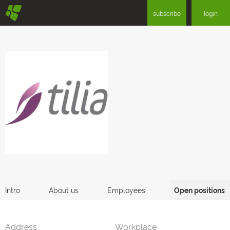
§
subscribe
login
Intro
About us
Employees
Open positions
Address
Workplace